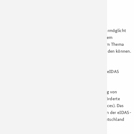
Überblick über den Umgang mit ihren Daten erhalten.
eIDAS
-Verordnung
Die
eIDAS
-Verordnung der Europäischen Kommission ermöglicht
und verpflichtet ggf. zur Anerkennung von
Logins
aus dem
europäischen Ausland. Weitere Informationen zu diesem Thema
finden Sie in einem Leitfaden, den Sie
hier
herunterladen können.
Antworten auf häufige Fragen zum Handlungs- und
Umsetzungsbedarf für deutsche Behörden im Zuge der
eIDAS
Anerkennungsverpflichtung finden Sie
hier
.
Im Dezember 2016 startete unter der Konsortialführung von
Governikus das durch die Europäische Kommission geförderte
Projekt
TREATS
(
TRans-European AuThentication Services
). Das
Projekt verfolgte das Ziel, die technischen Implikationen der
eIDAS
-
Verordnung zu erproben und die
eID
-Landschaft in Deutschland
eIDAS
-fähig zu machen.