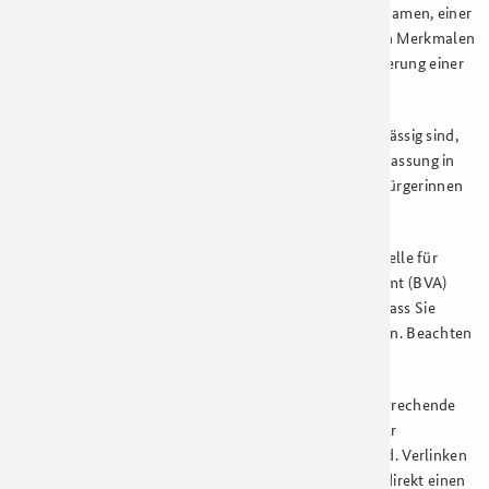
allem mittels Zuordnung zu einer Kennung wie einem Namen, einer
Kennnummer, Standortdaten oder anderen besonderen Merkmalen
identifiziert werden kann. Die Möglichkeit der Identifizierung einer
Person reicht hier aus.
Die DSGVO gilt für alle Unternehmen, die in der EU ansässig sind,
sowie außereuropäische Unternehmen, die eine Niederlassung in
der EU haben oder personenbezogene Daten von EU-Bürgerinnen
und EU-Bürgern verarbeiten.
Wenn Sie das Berechtigungszertifikat bei der Vergabestelle für
Berechtigungszertifikate (VfB) im Bundesverwaltungsamt (BVA)
beantragen, werden Sie darauf aufmerksam gemacht, dass Sie
Verantwortung für die Ihnen übermittelten Daten tragen. Beachten
Sie bitte, dass Sie ein Sicherheitskonzept benötigen.
Tragen Sie im Sinne der DSGVO dafür Sorge, dass entsprechende
Angaben zur Datenverarbeitung und -speicherung in der
Datenschutzerklärung auf Ihrer Webseite zu finden sind. Verlinken
Sie die Erklärung an sichtbarer Stelle, damit Nutzende direkt einen