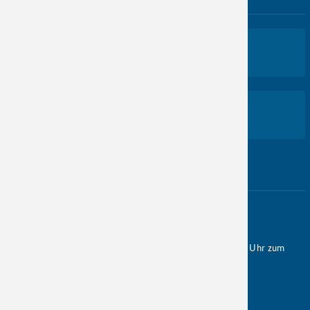
NEWSROOM
PERSONALAUSWEISPORTAL
Hotline
0421 / 204 95 - 995
Sie erreichen uns von Montag bis Freitag von 9:00 bis 17:00 Uhr zum
Ortstarif.
E-Mail