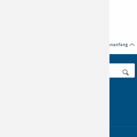
<<
Seitenanfang
Seite drucken
BESUCHEN SIE UNS AUF
Weiterführende Informationen