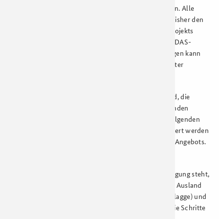
Das Projekt wurde Ende 2017 erfolgreich abgeschlossen. Alle
bekannten deutschen Hersteller von
eID-Servern
, die bisher den
Online
-Ausweis unterstützen, haben im Rahmen des Projekts
TREATS
ihre
eID-Server
so erweitert, dass über diese
eIDAS
-
Authentisierungen ausgelöst werden können. Detailfragen kann
Ihnen Ihr
eID-Server
-Lieferant oder
eID-Service
-Anbieter
beantworten.
Nutzerinnen und Nutzer aus dem europäischen Ausland, die
deutsche Angebote nutzen wollen, haben unter Umständen
besondere Anforderungen an die Nutzerführung. Im Folgenden
können nur die grundsätzlichen Anforderungen formuliert werden
und ersetzen keinesfalls die Betrachtung des gesamten Angebots.
Beachten Sie, dass
Ihr Angebot auch in englischer Sprache zur Verfügung steht,
die Möglichkeit zum
Login
aus dem europäischen Ausland
wiederkennbar ist (z. B. durch eine europäische Flagge) und
Nutzende Informationen darüber erhalten, wie die Schritte
nach erfolgreicher Identifizierung aussehen.