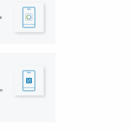
ie
em