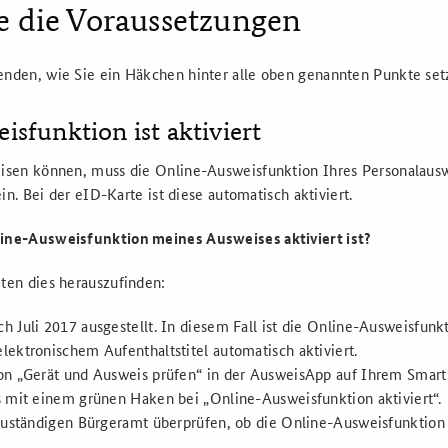
ie die Voraussetzungen
enden, wie Sie ein Häkchen hinter alle oben genannten Punkte se
isfunktion ist aktiviert
isen können, muss die
Online
-Ausweisfunktion Ihres Personalausw
ein. Bei der
eID
-Karte ist diese automatisch aktiviert.
ine
-Ausweisfunktion meines Ausweises aktiviert ist?
ten dies herauszufinden:
 Juli 2017 ausgestellt. In diesem Fall ist die
Online
-Ausweisfunkt
lektronischem Aufenthaltstitel automatisch aktiviert.
ion „Gerät und Ausweis prüfen“ in der AusweisApp auf Ihrem
Smar
s mit einem grünen Haken bei „
Online
-Ausweisfunktion aktiviert“.
 zuständigen Bürgeramt überprüfen, ob die
Online
-Ausweisfunktion 