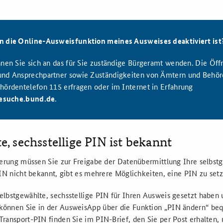
n die
Online
-Ausweisfunktion meines Ausweises deaktiviert ist
nnen Sie sich an das für Sie zuständige Bürgeramt wenden. Die Öff
und Ansprechpartner sowie Zuständigkeiten von Ämtern und Behö
hördentelefon 115 erfragen oder im Internet in Erfahrung
cesuche.bund.de
.
e, sechsstellige PIN ist bekannt
ierung müssen Sie zur Freigabe der Datenübermittlung Ihre selbstg
IN nicht bekannt, gibt es mehrere Möglichkeiten, eine PIN zu set
selbstgewählte, sechsstellige PIN für Ihren Ausweis gesetzt haben 
, können Sie in der AusweisApp über die Funktion „PIN ändern“ b
e Transport-PIN finden Sie im PIN-Brief, den Sie per Post erhalten